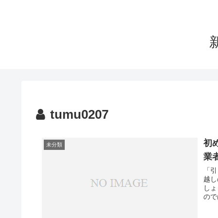
tumu0207
初
未分類
業
「引
越し
しょ
ので