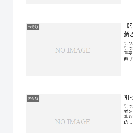
【
未分類
解
引っ
引っ
重要
向け
引
未分類
引っ
者を
算も
的に