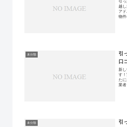
引っ
越し
アド
物件
引
未分類
口
新し
す！
たに
業者
引
未分類