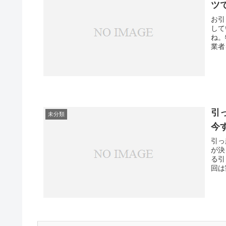
ツ
お引
して
ね。
業者
引
未分類
今
引っ
が決
る引
回は