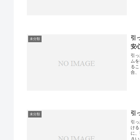
引
未分類
安
引っ
ムを
るこ
合、
引
未分類
引っ
ける
に、
さい